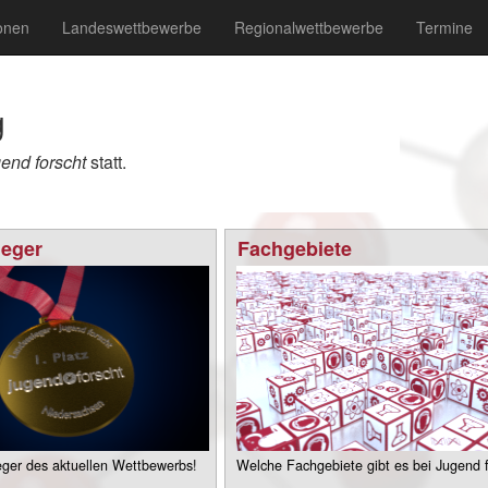
onen
Landeswettbewerbe
Regionalwettbewerbe
Termine
g
end forscht
statt.
eger
Fachgebiete
ger des aktuellen Wettbewerbs!